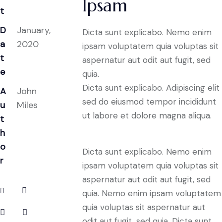
Ipsam
t
D
January,
Dicta sunt explicabo. Nemo enim
a
2020
ipsam voluptatem quia voluptas sit
t
aspernatur aut odit aut fugit, sed
e
quia.
Dicta sunt explicabo. Adipiscing elit
A
John
sed do eiusmod tempor incididunt
u
Miles
ut labore et dolore magna aliqua.
t
h
o
Dicta sunt explicabo. Nemo enim
r
ipsam voluptatem quia voluptas sit
aspernatur aut odit aut fugit, sed
quia. Nemo enim ipsam voluptatem
quia voluptas sit aspernatur aut
odit aut fugit, sed quia. Dicta sunt