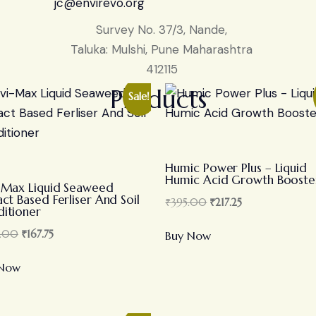
jc@envirevo.org
Survey No. 37/3, Nande,
Taluka: Mulshi, Pune Maharashtra
412115
Products
Sale!
Humic Power Plus – Liquid
Humic Acid Growth Booste
-Max Liquid Seaweed
act Based Ferliser And Soil
₹
395.00
₹
217.25
itioner
.00
₹
167.75
Buy Now
 Now