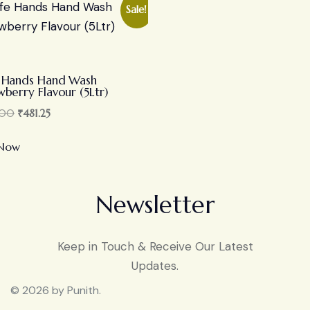
Sale!
 Hands Hand Wash
wberry Flavour (5Ltr)
.00
₹
481.25
 Now
Newsletter
Keep in Touch & Receive Our Latest
Updates.
© 2026 by Punith.